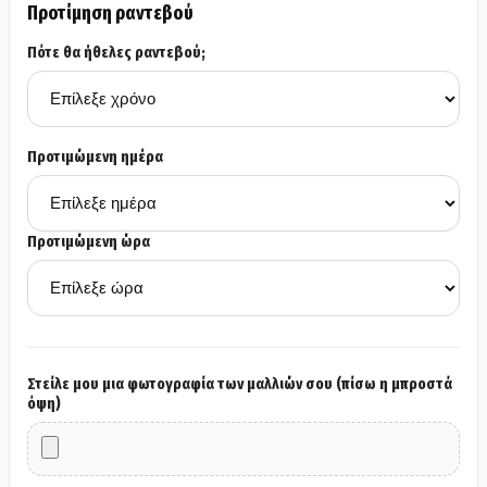
Προτίμηση ραντεβού
Πότε θα ήθελες ραντεβού;
Προτιμώμενη ημέρα
Προτιμώμενη ώρα
Στείλε μου μια φωτογραφία των μαλλιών σου (πίσω η μπροστά
όψη)