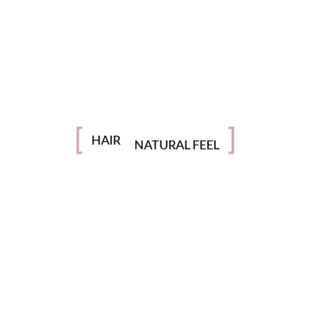
Στείλε μου μια φωτογραφία των μαλλιών σου (πίσω η μπροστά
όψη)
EXTENSIONS
HAIR
Στέλνοντας αυτό το μήνυμα, αποδέχεστε την επεξεργασία των
NATURAL FEEL
προσωπικών σας δεδομένων σύμφωνα με τον
GDPR
και την
Πολιτική
Απορρήτου
.
Πού θα με βρείτε στην Αθήνα…