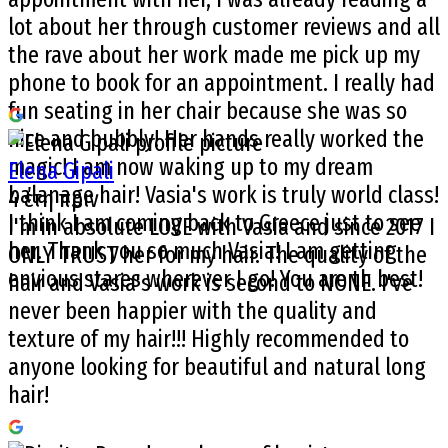
lot about her through customer reviews and all
the rave about her work made me pick up my
phone to book for an appointment. I really had
fun seating in her chair because she was so
nice and bubbly! Her hands really worked the
magic! I am now waking up to my dream
Elena Gipali
balanage hair! Vasia's work is truly world class!
4 έτη πριν
I think I am coming back to Greece just to see
I'm in absolute LOVE with Vasia and since 2017 I
her. Thank you so much Vasia! I am getting
ONLY TRUST her for my hair. The quality of the
envious stares wherever I go! You are th best!
hair and Vasia's work is second to NONE. I've
never been happier with the quality and
texture of my hair!!! Highly recommended to
anyone looking for beautiful and natural long
hair!