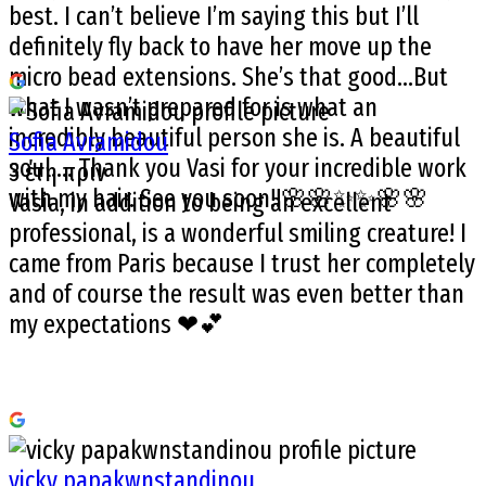
best. I can’t believe I’m saying this but I’ll
definitely fly back to have her move up the
micro bead extensions. She’s that good…But
what I wasn’t prepared for is what an
incredibly beautiful person she is. A beautiful
Sofia Avramidou
soul…. Thank you Vasi for your incredible work
3 έτη πριν
with my hair. See you soon!!🌸🌸✨✨🌸🌸
Vasia, in addition to being an excellent
professional, is a wonderful smiling creature! I
came from Paris because I trust her completely
and of course the result was even better than
my expectations ❤💕
vicky papakwnstandinou