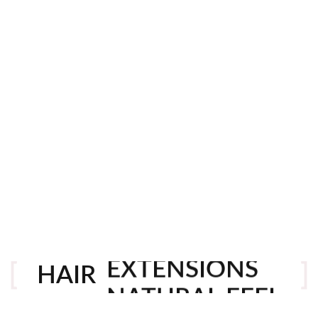
σετε τα hair extensions
 Πάτησε
ΕΔΩ
για να πάρεις την καλύτερη τ
! Η εναλλακτική προσθετική μαλλιών μετά 
EXTENSIONS
ς λύση στην προσθετική μαλλιών μετά απο
HAIR
NATURAL FEEL