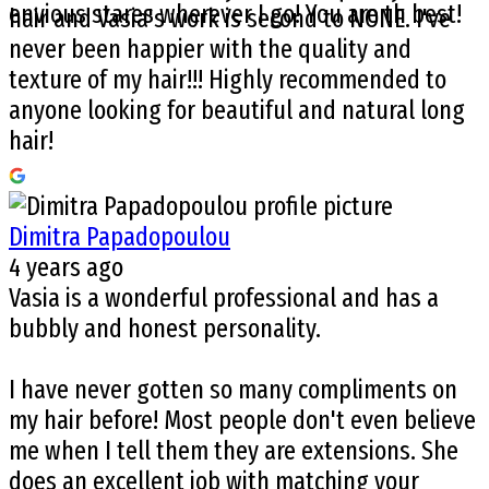
envious stares wherever I go! You are th best!
hair and Vasia's work is second to NONE. I've
never been happier with the quality and
texture of my hair!!! Highly recommended to
anyone looking for beautiful and natural long
hair!
Dimitra Papadopoulou
4 years ago
Vasia is a wonderful professional and has a
bubbly and honest personality.
I have never gotten so many compliments on
my hair before! Most people don't even believe
me when I tell them they are extensions. She
does an excellent job with matching your