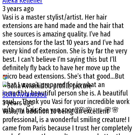
Aleka Kelleher
3 years ago
Vasi is a master stylist/artist. Her hair
extensions are hand made and the hair that
she sources is amazing quality. I’ve had
extensions for the last 10 years and I’ve had
every kind of extension. She is by far the very
best. I can’t believe I’m saying this but I’ll
definitely fly back to have her move up the
micro bead extensions. She’s that good…But
what I wasn’t prepared for is what an
incredibly beautiful person she is. A beautiful
Sofia Avramidou
soul…. Thank you Vasi for your incredible work
3 years ago
with my hair. See you soon!!🌸🌸✨✨🌸🌸
Vasia, in addition to being an excellent
professional, is a wonderful smiling creature! I
came from Paris because I trust her completely