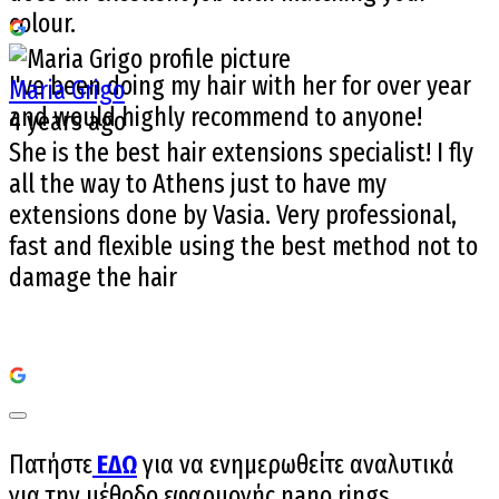
colour.
I've been doing my hair with her for over year
Maria Grigo
and would highly recommend to anyone!
4 years ago
She is the best hair extensions specialist! I fly
all the way to Athens just to have my
extensions done by Vasia. Very professional,
fast and flexible using the best method not to
damage the hair
Πατήστε
ΕΔΩ
για να ενημερωθείτε αναλυτικά
για την μέθοδο εφαρμογής
nano rings