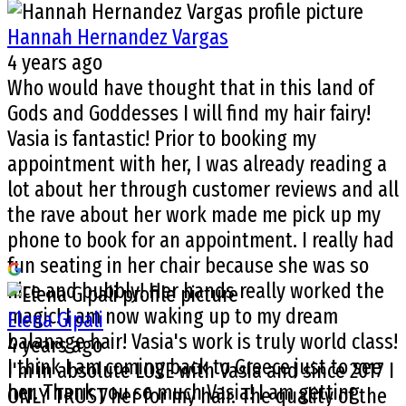
Hannah Hernandez Vargas
4 years ago
Who would have thought that in this land of
Gods and Goddesses I will find my hair fairy!
Vasia is fantastic! Prior to booking my
appointment with her, I was already reading a
lot about her through customer reviews and all
the rave about her work made me pick up my
phone to book for an appointment. I really had
fun seating in her chair because she was so
nice and bubbly! Her hands really worked the
magic! I am now waking up to my dream
Elena Gipali
balanage hair! Vasia's work is truly world class!
4 years ago
I think I am coming back to Greece just to see
I'm in absolute LOVE with Vasia and since 2017 I
her. Thank you so much Vasia! I am getting
ONLY TRUST her for my hair. The quality of the