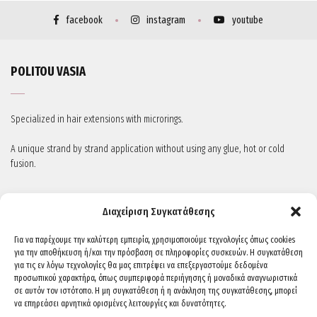
facebook
instagram
youtube
POLITOU VASIA
Specialized in hair extensions with microrings.
A unique strand by strand application without using any glue, hot or cold
fusion.
STAY IN TOUCH
Διαχείριση Συγκατάθεσης
Για να παρέχουμε την καλύτερη εμπειρία, χρησιμοποιούμε τεχνολογίες όπως cookies
για την αποθήκευση ή/και την πρόσβαση σε πληροφορίες συσκευών. Η συγκατάθεση
για τις εν λόγω τεχνολογίες θα μας επιτρέψει να επεξεργαστούμε δεδομένα
προσωπικού χαρακτήρα, όπως συμπεριφορά περιήγησης ή μοναδικά αναγνωριστικά
σε αυτόν τον ιστότοπο. Η μη συγκατάθεση ή η ανάκληση της συγκατάθεσης, μπορεί
να επηρεάσει αρνητικά ορισμένες λειτουργίες και δυνατότητες.